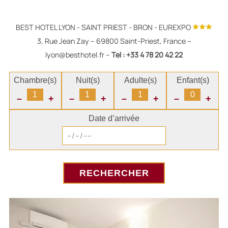
BEST HOTEL LYON - SAINT PRIEST - BRON - EUREXPO
3, Rue Jean Zay – 69800 Saint-Priest, France –
lyon@besthotel.fr –
Tel : +33 4 78 20 42 22
Chambre(s)
Nuit(s)
Adulte(s)
Enfant(s)
–
+
–
+
–
+
–
+
Date d’arrivée
RECHERCHER