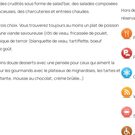
, des crudités sous forme de salad’bar, des salades composées
Hors de
dacieuses, des charcuteries et entrées chaudes.
réserva
ois choix. Vous trouverez toujours au moins un plat de poisson
) une viande savoureuse (rôti de veau, fricassée de poulet,
R
pique de terroir (blanquette de veau, tartiflette, boeuf
re goût.
P
oins douze desserts avec une pensée pour ceux qui aiment la
our les gourmands avec le plateaux de mignardises, les tartes et
C
lottante, mousse au chocolat, crème brûlée…)
W
S