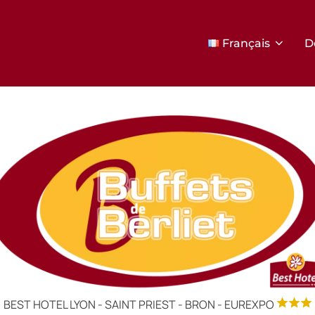
Français
D
BEST HOTEL LYON - SAINT PRIEST - BRON - EUREXPO